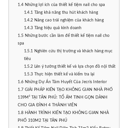
1.4
Những lợi ích của thiết kế tiệm nail cho spa
1.4.1
Tăng khả năng thu hút khách hàng
1.4.2
Nâng cao trải nghiệm của khách hàng
1.4.3
Tăng hiệu quả kinh doanh
1.5
Những bước cần làm để thiết kế tiệm nail cho
spa
1.5.1
Nghiên cứu thị trường và khách hàng mục
tiêu
1.5.2
Lên ý tưởng thiết kế và lựa chọn đồ nội thất
1.5.3
Thực hiện thiết kế và kiểm tra lại
1.6
Những Dự Án Tâm Huyết Của Jecris Interior
1.7
GIẢI PHÁP KIẾN TẠO KHÔNG GIAN NHÀ PHỐ
139M² TẠI TÂN PHÚ: TỔ ẤM TINH GỌN DÀNH
CHO GIA ĐÌNH 4 THÀNH VIÊN
1.8
HÀNH TRÌNH KIẾN TẠO KHÔNG GIAN NHÀ
PHỐ 310M2 TẠI TÂN PHÚ