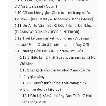
1.9
Thiết Kế Tiệm Nail Diện Tích 71m2 Kiểu Retro:
Dự Án Little Beauty Quận 1
1.10
Cải tạo không gian Clinic từ hiện trạng nhiều
giới hạn – [Bee Beauty & Academy x Jecris Interior]
1.11
Dự Án Tư Vấn Thiết Kế Đầu Tiên Tại Đà Nẵng –
[FLAMINGO DEMAR x JECRIS INTERIOR]
1.12
Thiết kế tiệm nail kết hợp nối mi với bề ngang
4m sâu 19m – Quận 3 [Jecris Interior x Day-Off]
1.13
Những Điều Chủ Đầu Tư Nên Tìm Hiểu
1.13.1
Thiết kế nội thất Spa chuyên nghiệp tại Hồ
Chí Minh
1.13.2
Lát gạch cho căn hộ nhỏ: 9 mẹo tối ưu
không gian sống
1.13.3
Bí quyết thiết kế nội thất chung cư 2
phòng ngủ đẹp và hiệu quả
1.13.4
Căn Hộ 68m2: Hướng Dẫn Thiết Kế Nội
Thất Thông Minh