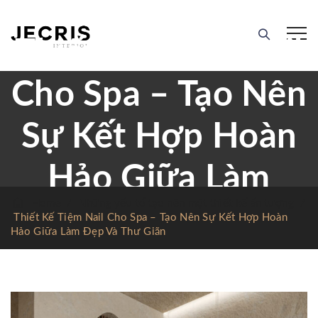
Thiết Kế Tiệm Nail
Cho Spa – Tạo Nên
Sự Kết Hợp Hoàn
Hảo Giữa Làm
Home
/
Những yếu tố tạo nên một thiết kế ấn tượng
/
Đẹp Và Thư Giãn
Thiết Kế Tiệm Nail Cho Spa – Tạo Nên Sự Kết Hợp Hoàn
Hảo Giữa Làm Đẹp Và Thư Giãn