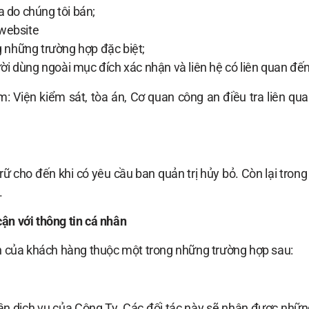
a do chúng tôi bán;
 website
ng những trường hợp đặc biệt;
i dùng ngoài mục đích xác nhận và liên hệ có liên quan đến
: Viện kiểm sát, tòa án, Cơ quan công an điều tra liên qu
rữ cho đến khi có yêu cầu ban quản trị hủy bỏ. Còn lại tron
i.
ận với thông tin cá nhân
ân của khách hàng thuộc một trong những trường hợp sau:
ần dịch vụ của Công Ty. Các đối tác này sẽ nhận được nhữn