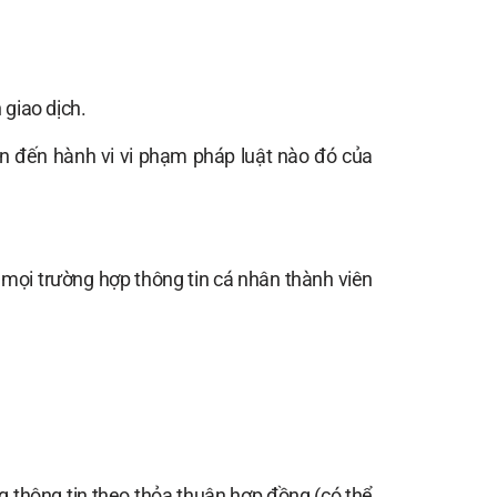
 giao dịch.
an đến hành vi vi phạm pháp luật nào đó của
g mọi trường hợp thông tin cá nhân thành viên
g thông tin theo thỏa thuận hợp đồng (có thể