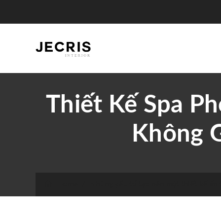
Thiết Kế Spa P
Không G
Home
/
Những yếu tố tạo nên một thiết kế ấn