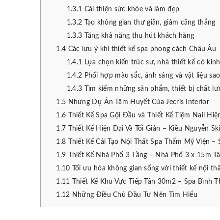
1.3.1
Cải thiện sức khỏe và làm đẹp
1.3.2
Tạo không gian thư giãn, giảm căng thẳng
1.3.3
Tăng khả năng thu hút khách hàng
1.4
Các lưu ý khi thiết kế spa phong cách Châu Âu
1.4.1
Lựa chọn kiến trúc sư, nhà thiết kế có kin
1.4.2
Phối hợp màu sắc, ánh sáng và vật liệu sao
1.4.3
Tìm kiếm những sản phẩm, thiết bị chất l
1.5
Những Dự Án Tâm Huyết Của Jecris Interior
1.6
Thiết Kế Spa Gội Đầu và Thiết Kế Tiệm Nail Hi
1.7
Thiết Kế Hiện Đại Và Tối Giản – Kiều Nguyễn Sk
1.8
Thiết Kế Cải Tạo Nội Thất Spa Thẩm Mỹ Viện –
1.9
Thiết Kế Nhà Phố 3 Tầng – Nhà Phố 3 x 15m Tâ
1.10
Tối ưu hóa không gian sống với thiết kế nội 
1.11
Thiết Kế Khu Vực Tiếp Tân 30m2 – Spa Bình 
1.12
Những Điều Chủ Đầu Tư Nên Tìm Hiểu