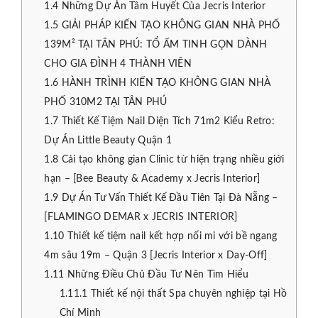
1.4
Những Dự Án Tâm Huyết Của Jecris Interior
1.5
GIẢI PHÁP KIẾN TẠO KHÔNG GIAN NHÀ PHỐ
139M² TẠI TÂN PHÚ: TỔ ẤM TINH GỌN DÀNH
CHO GIA ĐÌNH 4 THÀNH VIÊN
1.6
HÀNH TRÌNH KIẾN TẠO KHÔNG GIAN NHÀ
PHỐ 310M2 TẠI TÂN PHÚ
1.7
Thiết Kế Tiệm Nail Diện Tích 71m2 Kiểu Retro:
Dự Án Little Beauty Quận 1
1.8
Cải tạo không gian Clinic từ hiện trạng nhiều giới
hạn – [Bee Beauty & Academy x Jecris Interior]
1.9
Dự Án Tư Vấn Thiết Kế Đầu Tiên Tại Đà Nẵng –
[FLAMINGO DEMAR x JECRIS INTERIOR]
1.10
Thiết kế tiệm nail kết hợp nối mi với bề ngang
4m sâu 19m – Quận 3 [Jecris Interior x Day-Off]
1.11
Những Điều Chủ Đầu Tư Nên Tìm Hiểu
1.11.1
Thiết kế nội thất Spa chuyên nghiệp tại Hồ
Chí Minh