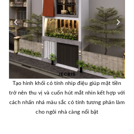
Tạo hình khối có tính nhip điệu giúp mặt tiền
Tạ
trở nên thu vị và cuốn hút mắt nhìn kết hợp với
trở
cách nhấn nhá màu sắc có tính tương phản làm
các
cho ngôi nhà càng nổi bật