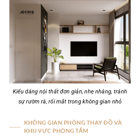
Kiểu dáng nội thất đơn giản, nhẹ nhàng, tránh
sự rườm rà, rối mắt trong không gian nhỏ
KHÔNG GIAN PHÒNG THAY ĐỒ VÀ
KHU VỰC PHÒNG TẮM