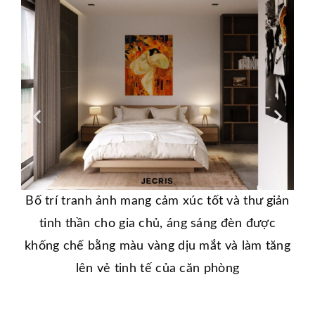
Th
Bố trí tranh ảnh mang cảm xúc tốt và thư giản
nh
tinh thần cho gia chủ, áng sáng đèn được
giú
khống chế bằng màu vàng dịu mắt và làm tăng
lên vẻ tinh tế của căn phòng