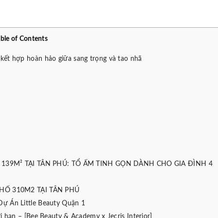
able of Contents
kết hợp hoàn hảo giữa sang trọng và tao nhã
139M² TẠI TÂN PHÚ: TỔ ẤM TINH GỌN DÀNH CHO GIA ĐÌNH 4
HỐ 310M2 TẠI TÂN PHÚ
Dự Án Little Beauty Quận 1
ới hạn – [Bee Beauty & Academy x Jecris Interior]