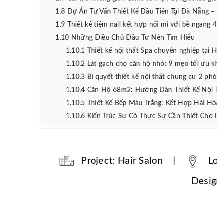
1.8
Dự Án Tư Vấn Thiết Kế Đầu Tiên Tại Đà Nẵng
1.9
Thiết kế tiệm nail kết hợp nối mi với bề ngang 
1.10
Những Điều Chủ Đầu Tư Nên Tìm Hiểu
1.10.1
Thiết kế nội thất Spa chuyên nghiệp tại 
1.10.2
Lát gạch cho căn hộ nhỏ: 9 mẹo tối ưu k
1.10.3
Bí quyết thiết kế nội thất chung cư 2 ph
1.10.4
Căn Hộ 68m2: Hướng Dẫn Thiết Kế Nội 
1.10.5
Thiết Kế Bếp Màu Trắng: Kết Hợp Hài Hò
1.10.6
Kiến Trúc Sư Có Thực Sự Cần Thiết Cho
Project: Hair Salon |
Lo
Design