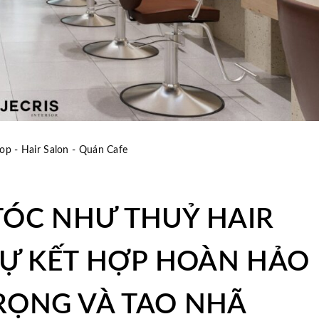
op - Hair Salon - Quán Cafe
 TÓC NHƯ THUỶ HAIR
SỰ KẾT HỢP HOÀN HẢO
RỌNG VÀ TAO NHÃ