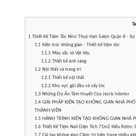
T
1
Thiết Kế Tiệm Tóc Như Thuỷ Hair Salon Quận 8 - Sự 
1.1
Kiến trúc không gian - Thiết kế tiệm tóc
1.1.1
Màu sắc và Vật liệu
1.1.2
Thiết kế ánh sáng
1.2
Nội thất và trang trí
1.2.1
Thiết kế nội thất
1.2.2
Khu vực gội đầu và sấy tóc
1.3
Những Dự Án Tâm Huyết Của Jecris Interior
1.4
GIẢI PHÁP KIẾN TẠO KHÔNG GIAN NHÀ PHỐ 
THÀNH VIÊN
1.5
HÀNH TRÌNH KIẾN TẠO KHÔNG GIAN NHÀ P
1.6
Thiết Kế Tiệm Nail Diện Tích 71m2 Kiểu Retro: 
1.7
Cải tạo không gian Clinic từ hiện trạng nhiều gi