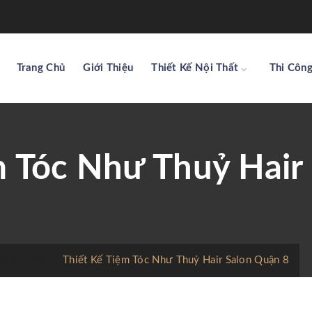
Trang Chủ
Giới Thiệu
Thiết Kế Nội Thất
Thi Công
m Tóc Như Thuỷ Hair
 Quán Cafe
/
Thiết Kế Tiệm Tóc Như Thuỷ Hair Salon Quận 8