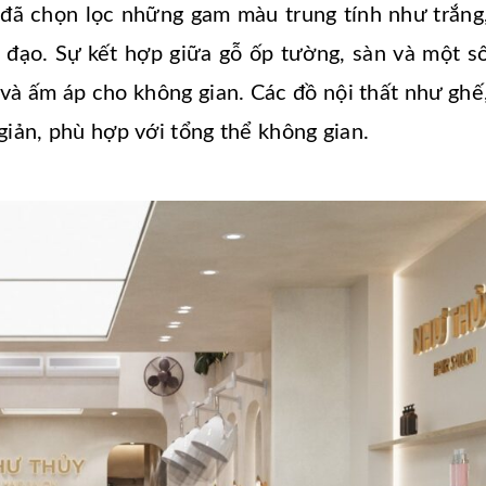
sư đã chọn lọc những gam màu trung tính như trắng
 đạo. Sự kết hợp giữa gỗ ốp tường, sàn và một s
và ấm áp cho không gian. Các đồ nội thất như ghế
giản, phù hợp với tổng thể không gian.