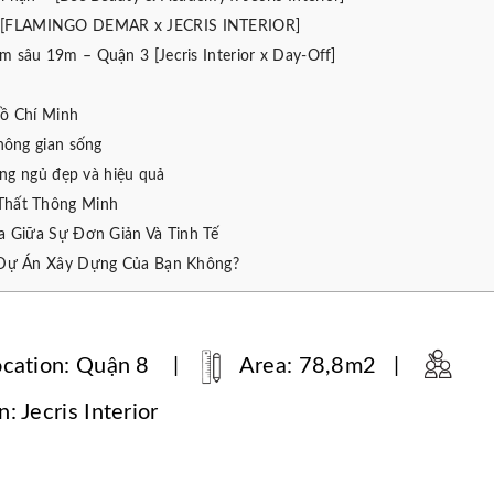
 – [FLAMINGO DEMAR x JECRIS INTERIOR]
4m sâu 19m – Quận 3 [Jecris Interior x Day-Off]
Hồ Chí Minh
hông gian sống
òng ngủ đẹp và hiệu quả
Thất Thông Minh
a Giữa Sự Đơn Giản Và Tinh Tế
 Dự Án Xây Dựng Của Bạn Không?
cation: Quận 8 |
Area: 78,8m2 |
: Jecris Interior