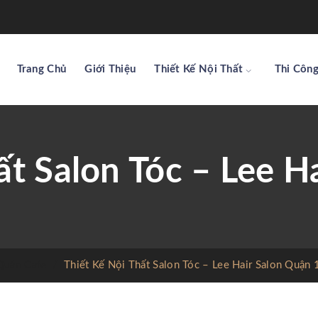
Trang Chủ
Giới Thiệu
Thiết Kế Nội Thất
Thi Công
ất Salon Tóc – Lee H
 Quán Cafe
/
Thiết Kế Nội Thất Salon Tóc – Lee Hair Salon Quận 