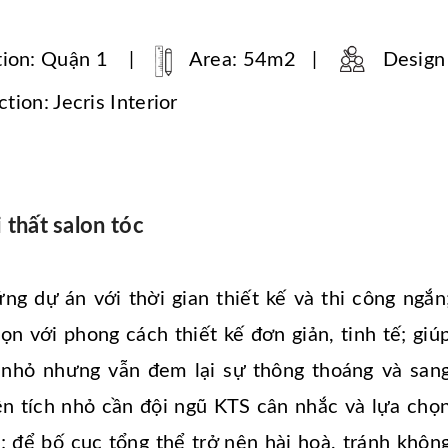
tion: Quận 1 |
Area: 54m2 |
Design
tion: Jecris Interior
 thất salon tóc
ng dự án với thời gian thiết kế và thi công ngắn
n với phong cách thiết kế đơn giản, tinh tế; giú
nhỏ nhưng vẫn đem lại sự thông thoáng và san
ện tích nhỏ cần đội ngũ KTS cân nhắc và lựa chọ
m; để bố cục tổng thể trở nên hài hoà, tránh khôn