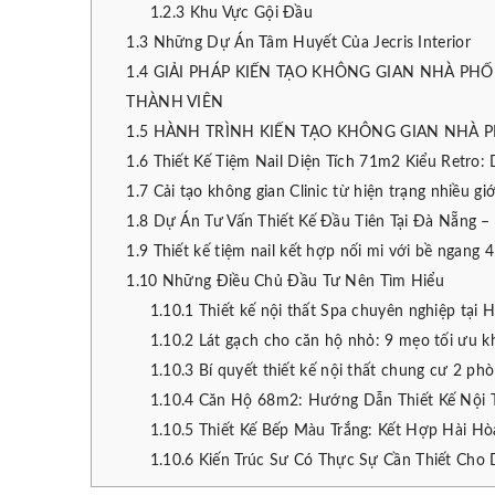
1.2.3
Khu Vực Gội Đầu
1.3
Những Dự Án Tâm Huyết Của Jecris Interior
1.4
GIẢI PHÁP KIẾN TẠO KHÔNG GIAN NHÀ PHỐ 
THÀNH VIÊN
1.5
HÀNH TRÌNH KIẾN TẠO KHÔNG GIAN NHÀ P
1.6
Thiết Kế Tiệm Nail Diện Tích 71m2 Kiểu Retro: 
1.7
Cải tạo không gian Clinic từ hiện trạng nhiều gi
1.8
Dự Án Tư Vấn Thiết Kế Đầu Tiên Tại Đà Nẵng
1.9
Thiết kế tiệm nail kết hợp nối mi với bề ngang 
1.10
Những Điều Chủ Đầu Tư Nên Tìm Hiểu
1.10.1
Thiết kế nội thất Spa chuyên nghiệp tại 
1.10.2
Lát gạch cho căn hộ nhỏ: 9 mẹo tối ưu k
1.10.3
Bí quyết thiết kế nội thất chung cư 2 ph
1.10.4
Căn Hộ 68m2: Hướng Dẫn Thiết Kế Nội 
1.10.5
Thiết Kế Bếp Màu Trắng: Kết Hợp Hài Hò
1.10.6
Kiến Trúc Sư Có Thực Sự Cần Thiết Cho