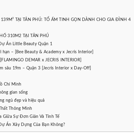
139M² TẠI TÂN PHÚ: TỔ ẤM TINH GỌN DÀNH CHO GIA ĐÌNH 4
HỐ 310M2 TẠI TÂN PHÚ
Dự Án Little Beauty Quận 1
ới hạn – [Bee Beauty & Academy x Jecris Interior]
 – [FLAMINGO DEMAR x JECRIS INTERIOR]
4m sâu 19m – Quận 3 [Jecris Interior x Day-Off]
Hồ Chí Minh
hông gian sống
òng ngủ đẹp và hiệu quả
Thất Thông Minh
a Giữa Sự Đơn Giản Và Tinh Tế
 Dự Án Xây Dựng Của Bạn Không?