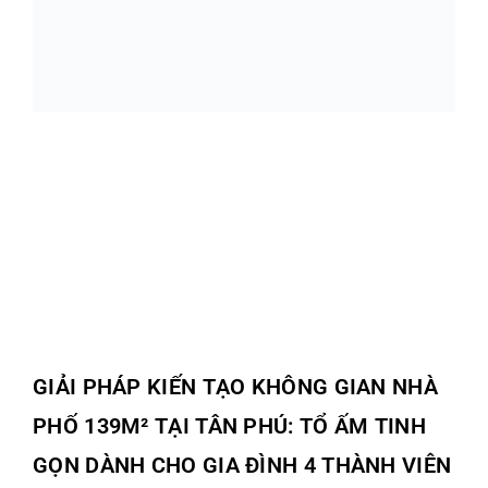
GIẢI PHÁP KIẾN TẠO KHÔNG GIAN NHÀ
PHỐ 139M² TẠI TÂN PHÚ: TỔ ẤM TINH
GỌN DÀNH CHO GIA ĐÌNH 4 THÀNH VIÊN