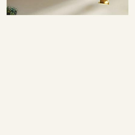
TỔ ẤM